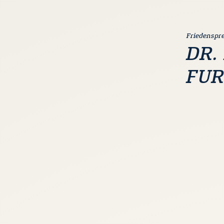
Friedenspr
DR.
FU