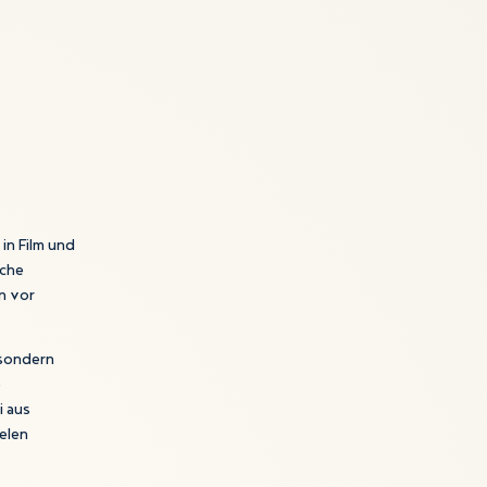
in Film und
iche
n vor
 sondern
e
i aus
elen