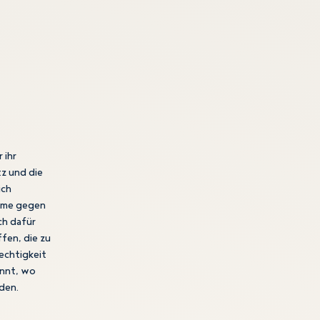
 ihr
z und die
ich
imme gegen
ch dafür
fen, die zu
echtigkeit
innt, wo
den.