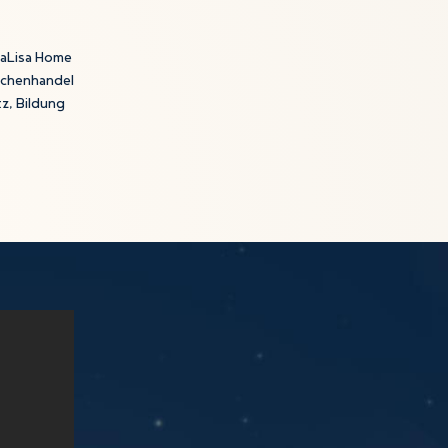
MaLisa Home
schenhandel
z, Bildung