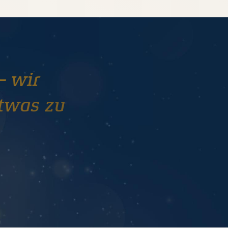
– wir
twas zu