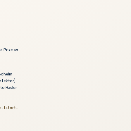
e Prize an
iedhelm
otektor),
tto Hasler
e-tatort-