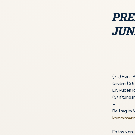
PRE
JUN
(v.l.) Hon.
Gruber (Sti
Dr. Ruben Re
(Stiftungsr
—
Beitrag im 
kommissari
Fotos von: 